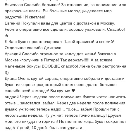
Вячеслав Спасибо большое! За отношение, за понимание и за
прекрасные цветы! Вы большые молодцы-делаете мир
радостей! И светлее!
Евгений Покупали вазы для цветов с доставкой в Москву.
Ребята оперативно все сделали, хорошо упаковали. Спасибо!
🔥
Л Ваш букет просто очаровал. Такой красивый и свежий!
Отдельное спасибо Дмитрию!
Аркадий Спасибо огромное за каллу для жены! Заказал в
Москве -получили в Питере! Так держать!!!!! А за всякие
маленькие бонусы ВООБЩЕ спасибо! Жена была растроганна
!))
Диана Очень крутой сервис, оперативно собрали и доставили
букет из черных роз, который стоял очень долго! большое
спасибо всей команде! Вы крутые 🖤
андрей Через неделю после получения букета хотел написать
отзыв... замотался, забыл. Через две недели после получения
думаю уж точно теперь надо!... то,сё... забыл Прошли три с
небольшим недели. Ну уж нет, теперь точно напишу! Друзья
мои, это никуда не годится! Нет,понятно,когда букет сохраняет
вид 5-7 дней, 10 дней- большая удача и…