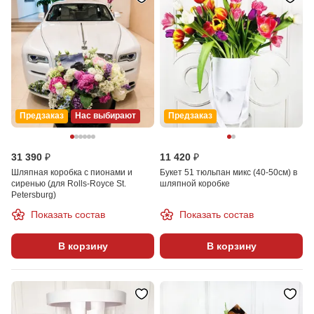
Предзаказ
Нас выбирают
Предзаказ
31 390 ₽
11 420 ₽
Шляпная коробка с пионами и
Букет 51 тюльпан микс (40-50см) в
сиренью (для Rolls-Royce St.
шляпной коробке
Petersburg)
Показать состав
Показать состав
В корзину
В корзину