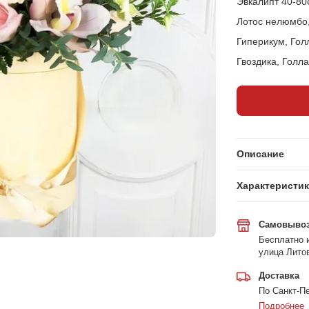
Эвкалипт 40-80
Лотос нелюмбо
Гиперикум, Гол
Гвоздика, Голл
Описание
Характеристи
Самовыво
Бесплатно и
улица Литов
Доставка
По Санкт-Пе
Подробнее