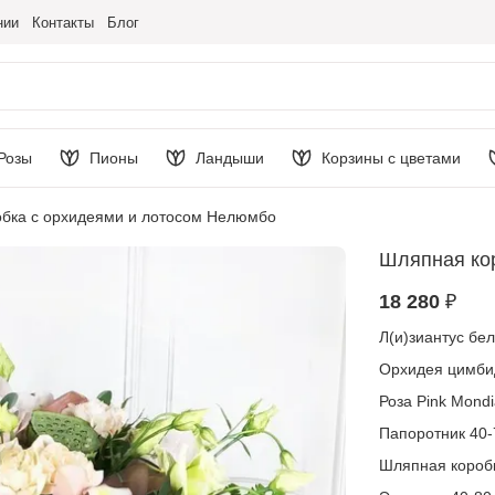
нии
Контакты
Блог
Розы
Пионы
Ландыши
Корзины с цветами
бка с орхидеями и лотосом Нелюмбо
Шляпная ко
18 280 ₽
Л(и)зиантус бе
Орхидея цимбид
Роза Pink Mondi
Папоротник 40-
Шляпная коробк