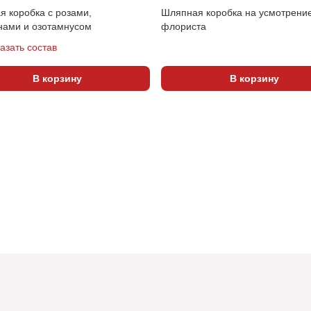
 коробка с розами,
Шляпная коробка на усмотрени
нами и озотамнусом
флориста
азать состав
В корзину
В корзину