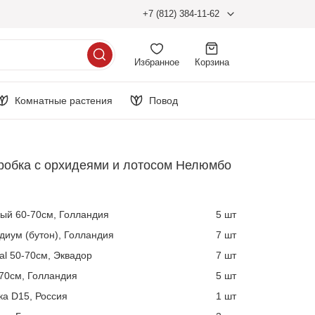
+7 (812) 384-11-62
Избранное
Корзина
Комнатные растения
Повод
робка с орхидеями и лотосом Нелюмбо
лый 60-70см, Голландия
5 шт
иум (бутон), Голландия
7 шт
al 50-70см, Эквадор
7 шт
70см, Голландия
5 шт
а D15, Россия
1 шт