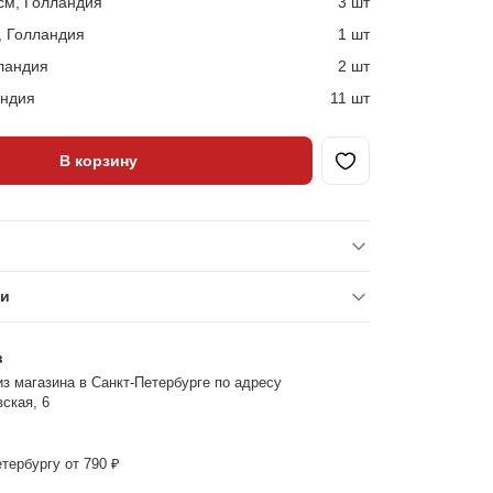
см, Голландия
3 шт
, Голландия
1 шт
ландия
2 шт
андия
11 шт
В корзину
ки
з
з магазина в Санкт-Петербурге по адресу
ская, 6
тербургу от 790 ₽