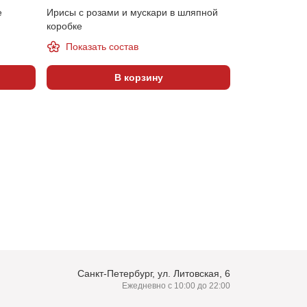
е
Ирисы с розами и мускари в шляпной
Шляпная коро
коробке
розами, орхид
Показать состав
Показать 
В корзину
Санкт-Петербург, ул. Литовская, 6
Ежедневно с 10:00 до 22:00