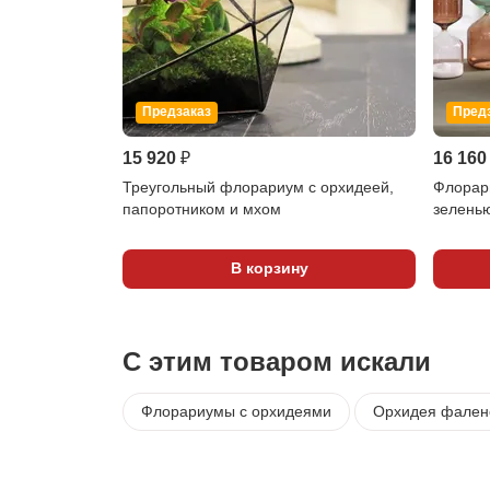
Предзаказ
Пред
15 920 ₽
16 160
Треугольный флорариум с орхидеей,
Флорари
папоротником и мхом
зелень
В корзину
С этим товаром искали
Флорариумы с орхидеями
Орхидея фалено