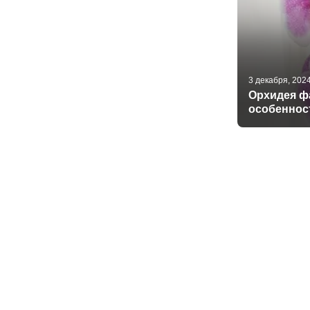
3 декабря, 202
Орхидея фа
особеннос