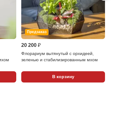
Предзаказ
Предзаказ
20 200 ₽
16 870 ₽
Флорариум вытянутый с орхидеей,
Флорариум с 
мхом
зеленью и стабилизированным мхом
фиттонией и 
В корзину