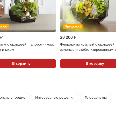
заказ
Предзаказ
 ₽
20 200 ₽
ум с орхидеей, папоротником,
Флорариум круглый с орхидеей,
ю и мхом
зеленью и стабилизированным 
В корзину
В корзину
псис в горшке
Интерьерные решения
Флорариумы