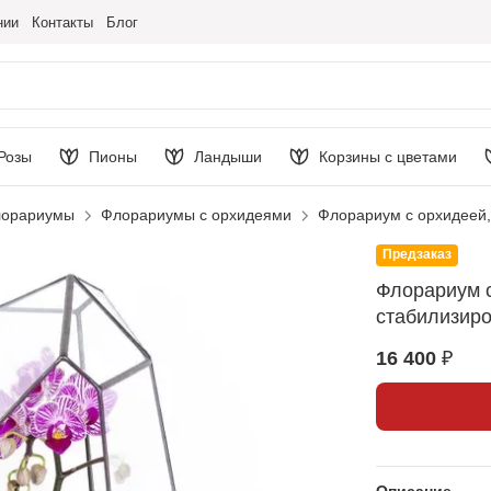
нии
Контакты
Блог
Розы
Пионы
Ландыши
Корзины с цветами
орариумы
Флорариумы с орхидеями
Флорариум с орхидеей
Предзаказ
Флорариум с
стабилизир
16 400 ₽