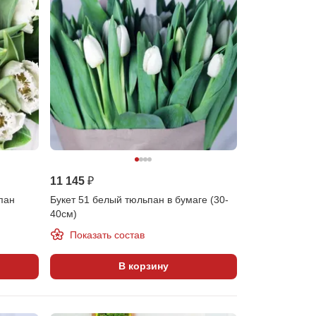
11 145 ₽
пан
Букет 51 белый тюльпан в бумаге (30-
40см)
Показать состав
В корзину