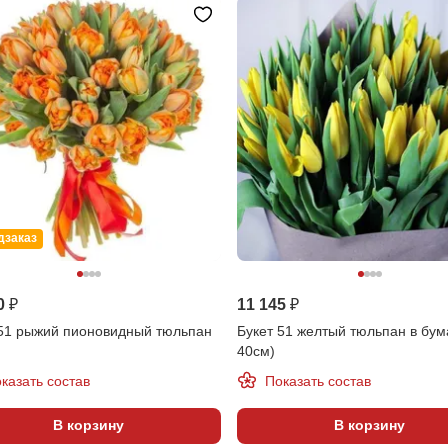
дзаказ
0 ₽
11 145 ₽
 51 рыжий пионовидный тюльпан
Букет 51 желтый тюльпан в бум
40см)
казать состав
Показать состав
В корзину
В корзину