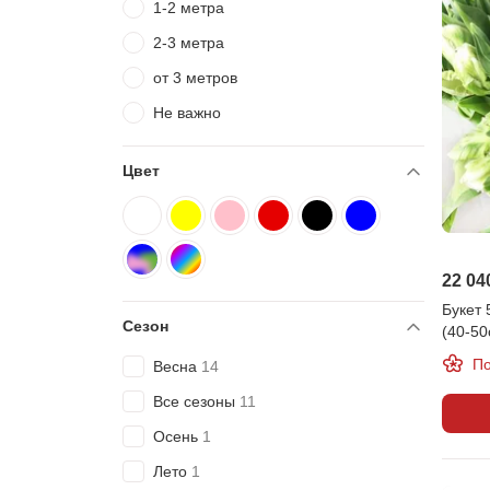
1-2 метра
2-3 метра
от 3 метров
Не важно
Цвет
Белый
Желтый
4
Розовый
4
Красный
2
Черный
2
Синий
1
1
22 04
Разноцветный
Радуга
1
1
Букет
Сезон
(40-50
По
Весна
14
Все сезоны
11
Осень
1
Лето
1