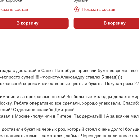
казать состав
Показать состав
В корзину
В корзину
ада с доставкой в Санкт-Петербург. привезли букет вовремя . всё
т,просто супер!!!!!Флористу-Александру ставлю 5 звёзд))))
ассный сервис и качественные цветы и букеты. Покупал розы 27.01
нимание и за прекрасные цветы! Вы большые молодцы-делаете мир 
Москву. Ребята оперативно все сделали, хорошо упаковали. Спасибо
свежий! Отдельное спасибо Дмитрию!
казал в Москве -получили в Питере! Так держать!!!!! А за всякие
 доставили букет из черных роз, который стоял очень долго! больш
 написать отзыв... замотался, забыл. Через две недели после полу