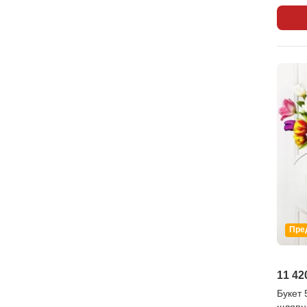
Пре
11 42
Букет 
шляпн