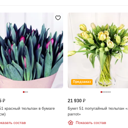
Предзаказ
5 ₽
21 930 ₽
51 красный тюльпан в бумаге
Букет 51 попугайный тюльпан «
см)
parrot»
казать состав
Показать состав