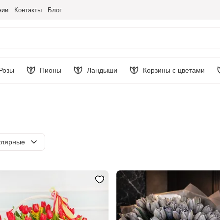
нии
Контакты
Блог
Розы
Пионы
Ландыши
Корзины с цветами
ировка
улярные