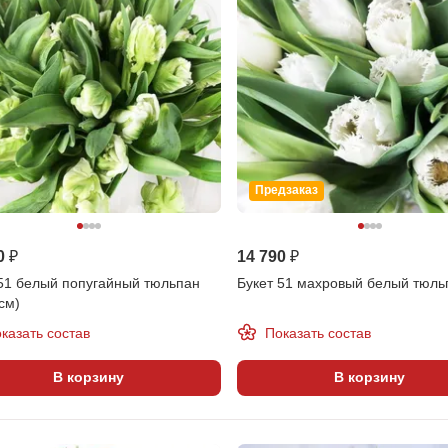
Предзаказ
0 ₽
14 790 ₽
 51 белый попугайный тюльпан
Букет 51 махровый белый тюль
см)
казать состав
Показать состав
В корзину
В корзину