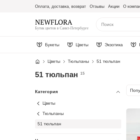
Оплата, доставка, возврат
Отзывы
Акции
О компа
Бутик цветов в Санкт-Петербурге
Букеты
Цветы
Экзотика
Цветы
Тюльпаны
51 тюльпан
51 тюльпан
15
Сорт
Поп
Категория
Цветы
Тюльпаны
51 тюльпан