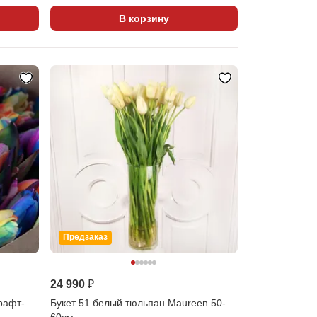
В корзину
Предзаказ
24 990 ₽
рафт-
Букет 51 белый тюльпан Maureen 50-
60см