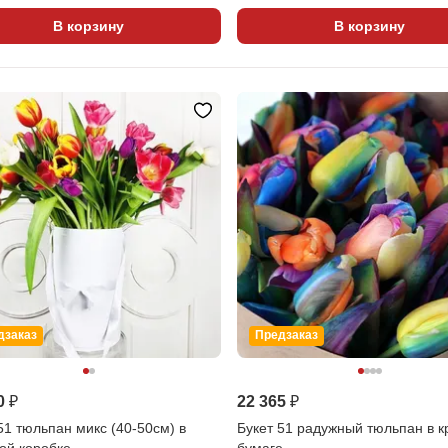
В корзину
В корзину
дзаказ
Предзаказ
0 ₽
22 365 ₽
51 тюльпан микс (40-50см) в
Букет 51 радужный тюльпан в к
ой коробке
бумаге