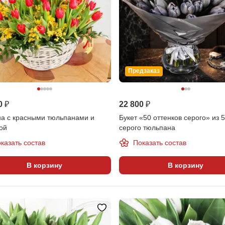
Предзаказ
0 ₽
22 800 ₽
на с красными тюльпанами и
Букет «50 оттенков серого» из 
ой
серого тюльпана
казать состав
Показать состав
В корзину
В корзину