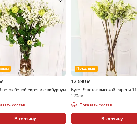
заказ
Предзаказ
 ₽
13 590 ₽
9 веток белой сирени с вибурнум
Букет 9 веток высокой сирени 11
120см
азать состав
Показать состав
В корзину
В корзину