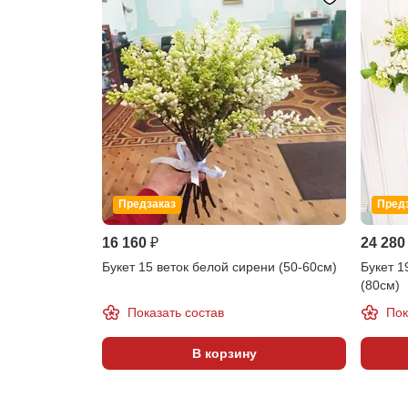
Предзаказ
Пред
16 160 ₽
24 280
Букет 15 веток белой сирени (50-60см)
Букет 1
(80см)
Показать состав
Пок
В корзину