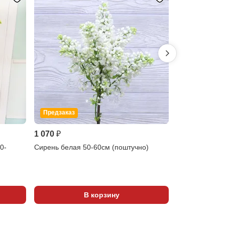
Предзаказ
Предзаказ
1 070 ₽
2 430 ₽
0-
Сирень белая 50-60см (поштучно)
Орхидея фален
В корзину