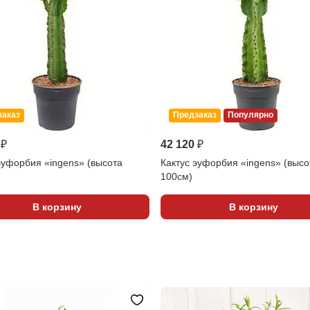
заказ
Предзаказ
Популярно
 ₽
42 120 ₽
эуфорбия «ingens» (высота
Кактус эуфорбия «ingens» (высо
100см)
В корзину
В корзину