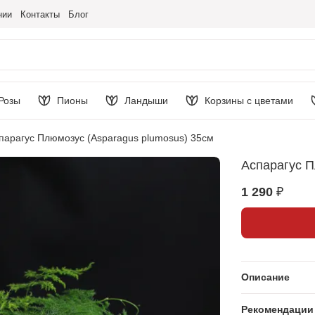
нии
Контакты
Блог
Розы
Пионы
Ландыши
Корзины с цветами
парагус Плюмозус (Asparagus plumosus) 35см
Аспарагус П
1 290 ₽
Описание
Рекомендации 