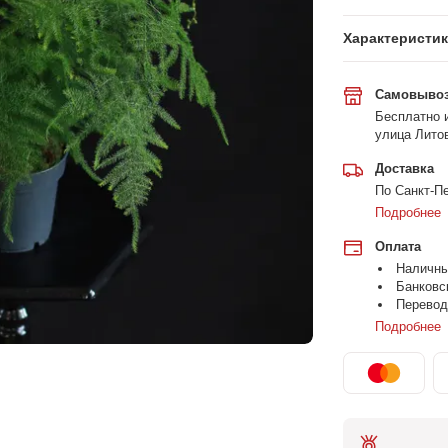
Характеристи
Самовыво
Бесплатно и
улица Литов
Доставка
По Санкт-Пе
Подробнее
Оплата
Наличн
Банковс
Перевод
Подробнее