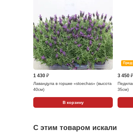
Пред
1 430 ₽
3 450 
Лавандула в горшке «stoechas» (высота
Педилан
40см)
35см)
В корзину
С этим товаром искали