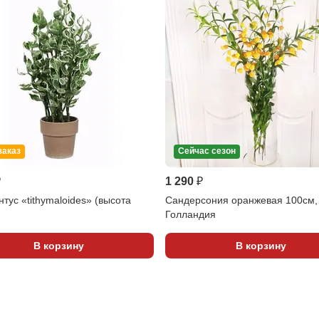
заказ
Сейчас сезон
₽
1 290 ₽
тус «tithymaloides» (высота
Сандерсония оранжевая 100см,
Голландия
В корзину
В корзину