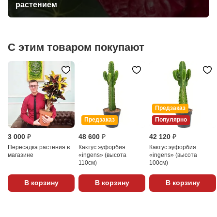
растением
С этим товаром покупают
Предзаказ
Предзаказ
Популярно
3 000 ₽
48 600 ₽
42 120 ₽
Пересадка растения в
Кактус эуфорбия
Кактус эуфорбия
магазине
«ingens» (высота
«ingens» (высота
110см)
100см)
В корзину
В корзину
В корзину