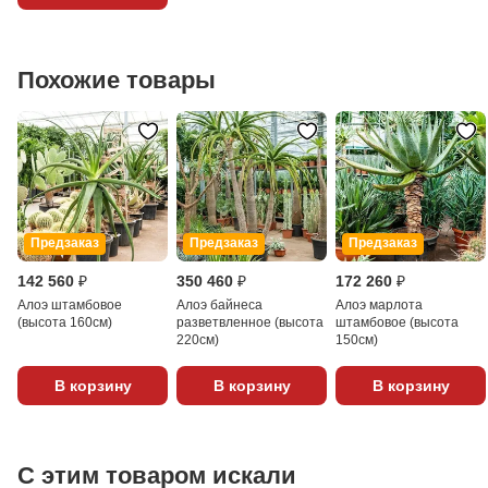
Похожие товары
Предзаказ
Предзаказ
Предзаказ
142 560 ₽
350 460 ₽
172 260 ₽
Алоэ штамбовое
Алоэ байнеса
Алоэ марлота
(высота 160см)
разветвленное (высота
штамбовое (высота
220см)
150см)
В корзину
В корзину
В корзину
С этим товаром искали