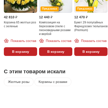
Предзаказ
Предзаказ
42 810 ₽
12 440 ₽
12 470 ₽
Корзина 65 желтых роз
Композиция на
Букет 29 попугайных
с зеленью
березовом спиле с
Фарнцузских тюльпанов
пионовидными розами
(Premium)
и вербой
Показать состав
Показать состав
Показать состав
В корзину
В корзину
В корзину
С этим товаром искали
Желтые розы
Корзины с розами