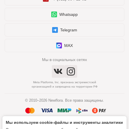
Whatsapp
Telegram
MAX
Мы в социальных сетях
Meta Platforms, Inc. признана экстремистской
организацией и запрещена на территории РФ
© 2010–2026 Newflora. Все права защищены.
Мы используем cookie‑файлы и инструменты аналитики
Политика обработки персональных данных