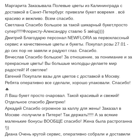
Маргарита Заказывала Полевые цветы из Калининграда с
доставкой в Санкт-Петербург. привезли букет вовремя . всё
красиво и вежливо. Всем спасибо.
Светлана Спасибо большое за такой шикарный букет,просто
супер!!!!!Флористу-Александру ставлю 5 звёзд))))
Дмитрий Благодарю персонал NEWFLORA за первоклассный
сервис и качественные цветы и букеты. Покупал розы 27.01 -
до сих пор не завяли и радуют глаз. Спасибо.
Вячеслав Спасибо большое! За отношение, за понимание и за
прекрасные цветы! Вы большые молодцы-делаете мир
радостей! И светлее!
Евгений Покупали вазы для цветов с доставкой в Москву.
Ребята оперативно все сделали, хорошо упаковали. Спасибо!
🔥
Л Ваш букет просто очаровал. Такой красивый и свежий!
Отдельное спасибо Дмитрию!
Аркадий Спасибо огромное за каллу для жены! Заказал в
Москве -получили в Питере! Так держать!!!!! А за всякие
маленькие бонусы ВООБЩЕ спасибо! Жена была растроганна
!))
Диана Очень крутой сервис, оперативно собрали и доставили