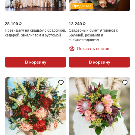
Предзаказ
28 100 ₽
13 240 ₽
Президиум на свадьбу с брассикой,
Свадебный букет 9 пионов с
хедерой, эвкалиптом и эустомой
брунией, розамми и
снежноягодником
Показать состав
В корзину
В корзину