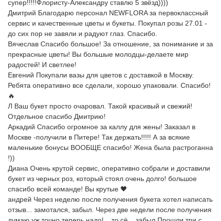
супер!!!!!Флористу-Александру ставлю 5 звёзд))))
Дмитрий Благодарю персонал NEWFLORA за первоклассный
сервис и качественные цветы и букеты. Покупал розы 27.01 -
до сих пор не завяли и радуют глаз. Спасибо.
Вячеслав Спасибо большое! За отношение, за понимание и за
прекрасные цветы! Вы большые молодцы-делаете мир
радостей! И светлее!
Евгений Покупали вазы для цветов с доставкой в Москву.
Ребята оперативно все сделали, хорошо упаковали. Спасибо!
🔥
Л Ваш букет просто очаровал. Такой красивый и свежий!
Отдельное спасибо Дмитрию!
Аркадий Спасибо огромное за каллу для жены! Заказал в
Москве -получили в Питере! Так держать!!!!! А за всякие
маленькие бонусы ВООБЩЕ спасибо! Жена была растроганна
!))
Диана Очень крутой сервис, оперативно собрали и доставили
букет из черных роз, который стоял очень долго! большое
спасибо всей команде! Вы крутые 🖤
андрей Через неделю после получения букета хотел написать
отзыв... замотался, забыл. Через две недели после получения
думаю уж точно теперь надо!... то,сё... забыл Прошли три с