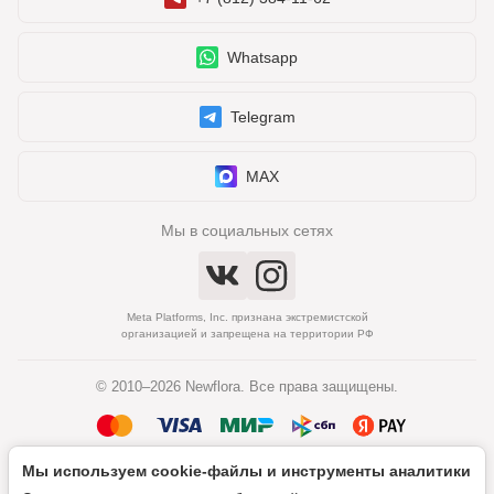
Whatsapp
Telegram
MAX
Мы в социальных сетях
Meta Platforms, Inc. признана экстремистской
организацией и запрещена на территории РФ
© 2010–2026 Newflora. Все права защищены.
Мы используем cookie‑файлы и инструменты аналитики
Политика обработки персональных данных