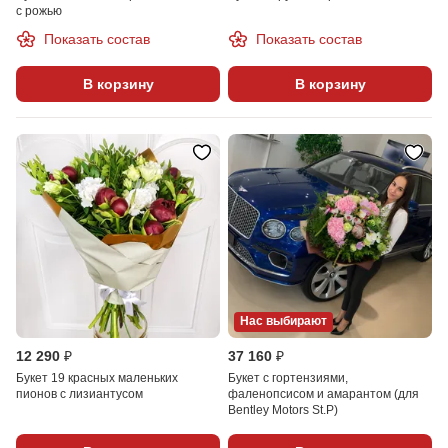
с рожью
Показать состав
Показать состав
В корзину
В корзину
Нас выбирают
12 290 ₽
37 160 ₽
Букет 19 красных маленьких
Букет с гортензиями,
пионов с лизиантусом
фаленопсисом и амарантом (для
Bentley Motors St.P)