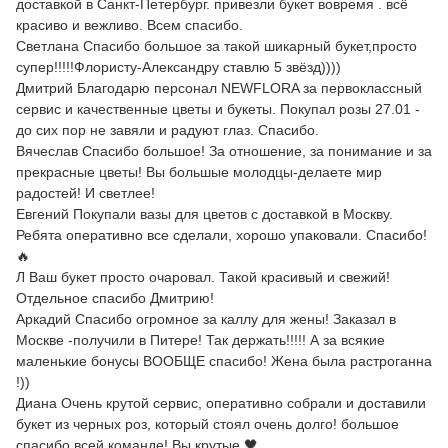
доставкой в Санкт-Петербург. привезли букет вовремя . всё
красиво и вежливо. Всем спасибо.
Светлана Спасибо большое за такой шикарный букет,просто
супер!!!!!Флористу-Александру ставлю 5 звёзд))))
Дмитрий Благодарю персонал NEWFLORA за первоклассный
сервис и качественные цветы и букеты. Покупал розы 27.01 -
до сих пор не завяли и радуют глаз. Спасибо.
Вячеслав Спасибо большое! За отношение, за понимание и за
прекрасные цветы! Вы большые молодцы-делаете мир
радостей! И светлее!
Евгений Покупали вазы для цветов с доставкой в Москву.
Ребята оперативно все сделали, хорошо упаковали. Спасибо!
🔥
Л Ваш букет просто очаровал. Такой красивый и свежий!
Отдельное спасибо Дмитрию!
Аркадий Спасибо огромное за каллу для жены! Заказал в
Москве -получили в Питере! Так держать!!!!! А за всякие
маленькие бонусы ВООБЩЕ спасибо! Жена была растроганна
!))
Диана Очень крутой сервис, оперативно собрали и доставили
букет из черных роз, который стоял очень долго! большое
спасибо всей команде! Вы крутые 🖤