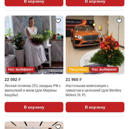
В корзину
В корзину
Нас выбирают
Предзаказ
Нас выбирают
22 092 ₽
21 960 ₽
Лесная полянка 251 ландыш РФ с
Настольная композиция с
магнолией и мхом (для Марины
гумнатом и целозией (для Bentley
Кацубы)
Motors St. P)
В корзину
В корзину