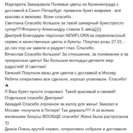
Маргарита Заказывала Полевые цветы из Калининграда с
доставкой в Санкт-Петербург. привезли букет вовремя . всё
красиво и вежливо. Всем спасибо.
Светлана Спасибо большое за такой шикарный букет,просто
супер!!!!!Флористу-Александру ставлю 5 звёзд))))
Дмитрий Благодарю персонал NEWFLORA за первоклассный
сервис и качественные цветы и букеты. Покупал розы 27.01 -
до сих пор не завяли и радуют глаз. Спасибо.
Вячеслав Спасибо большое! За отношение, за понимание и за
прекрасные цветы! Вы большые молодцы-делаете мир
радостей! И светлее!
Евгений Покупали вазы для цветов с доставкой в Москву.
Ребята оперативно все сделали, хорошо упаковали. Спасибо!
🔥
Л Ваш букет просто очаровал. Такой красивый и свежий!
Отдельное спасибо Дмитрию!
Аркадий Спасибо огромное за каллу для жены! Заказал в
Москве -получили в Питере! Так держать!!!!! А за всякие
маленькие бонусы ВООБЩЕ спасибо! Жена была растроганна
!))
Диана Очень крутой сервис, оперативно собрали и доставили