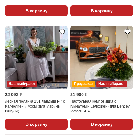
В корзину
В корзину
Нас выбирают
Предзаказ
Нас выбирают
22 092 ₽
21 960 ₽
Лесная полянка 251 ландыш РФ с
Настольная композиция с
магнолией и мхом (для Марины
гумнатом и целозией (для Bentley
Кацубы)
Motors St. P)
В корзину
В корзину