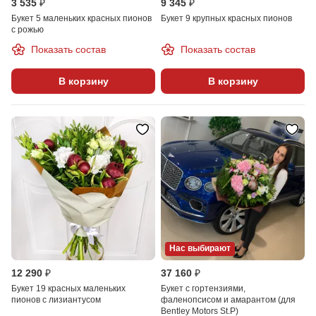
3 535 ₽
9 345 ₽
Букет 5 маленьких красных пионов
Букет 9 крупных красных пионов
с рожью
Показать состав
Показать состав
В корзину
В корзину
Нас выбирают
12 290 ₽
37 160 ₽
Букет 19 красных маленьких
Букет с гортензиями,
пионов с лизиантусом
фаленопсисом и амарантом (для
Bentley Motors St.P)