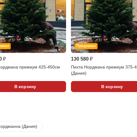
заказ
Предзаказ
0 ₽
130 580 ₽
Нордмана премиум 425-450см
Пихта Нордмана премиум 375-
(Дания)
В корзину
В корзину
Нордманна (Дания)