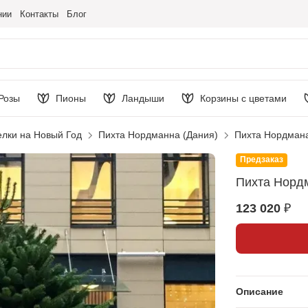
нии
Контакты
Блог
Розы
Пионы
Ландыши
Корзины с цветами
елки на Новый Год
Пихта Нордманна (Дания)
Пихта Нордмана
Предзаказ
Пихта Нордм
123 020 ₽
Описание