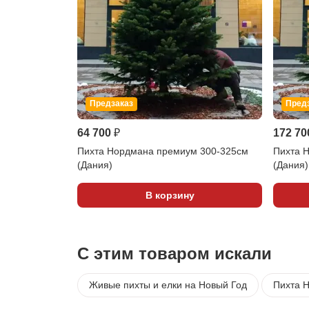
Предзаказ
Пред
64 700 ₽
172 70
Пихта Нордмана премиум 300-325см
Пихта 
(Дания)
(Дания)
В корзину
С этим товаром искали
Живые пихты и елки на Новый Год
Пихта 