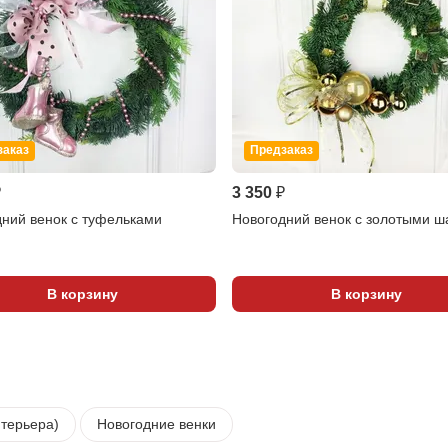
заказ
Предзаказ
₽
3 350 ₽
ний венок с туфельками
Новогодний венок с золотыми 
В корзину
В корзину
нтерьера)
Новогодние венки