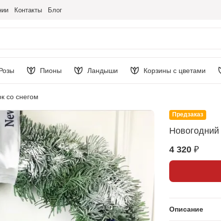
нии
Контакты
Блог
Розы
Пионы
Ландыши
Корзины с цветами
к со снегом
Предзаказ
Новогодний 
4 320 ₽
Описание