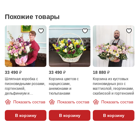
Похожие товары
33 490 ₽
33 490 ₽
18 880 ₽
Шляпная коробка с
Корзина цветов с
Корзина из кустовых
пионовидными розами,
нарциссами,
пионовидных роз с
гортензией,
анемонами и
маттиолой, георгинами,
дельфиниум и
тюльпанами
скабиозой и гортензией
антуриум
Показать состав
Показать состав
Показать состав
В корзину
В корзину
В корзину