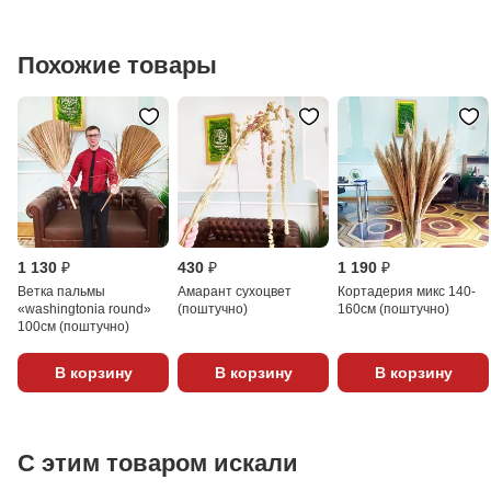
Похожие товары
1 130 ₽
430 ₽
1 190 ₽
Ветка пальмы
Амарант сухоцвет
Кортадерия микс 140-
«washingtonia round»
(поштучно)
160см (поштучно)
100см (поштучно)
В корзину
В корзину
В корзину
С этим товаром искали