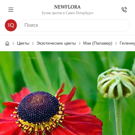
Бутик цветов в Санкт-Петербурге
Цветы
Экзотические цветы
Мак (Папавер)
Гелениу