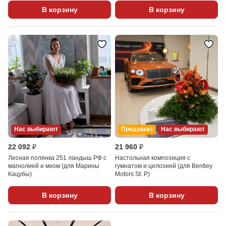
В корзину
В корзину
Нас выбирают
Предзаказ
Нас выбирают
22 092 ₽
21 960 ₽
Лесная полянка 251 ландыш РФ с
Настольная композиция с
магнолией и мхом (для Марины
гумнатом и целозией (для Bentley
Кацубы)
Motors St. P)
В корзину
В корзину