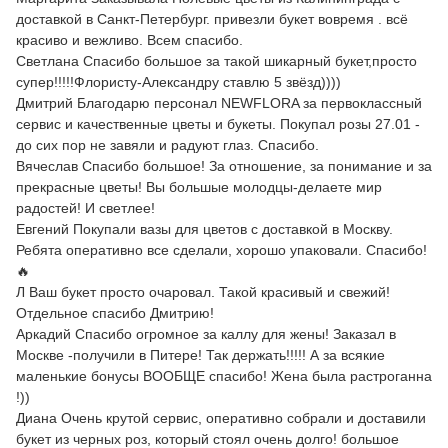
доставкой в Санкт-Петербург. привезли букет вовремя . всё
красиво и вежливо. Всем спасибо.
Светлана Спасибо большое за такой шикарный букет,просто
супер!!!!!Флористу-Александру ставлю 5 звёзд))))
Дмитрий Благодарю персонал NEWFLORA за первоклассный
сервис и качественные цветы и букеты. Покупал розы 27.01 -
до сих пор не завяли и радуют глаз. Спасибо.
Вячеслав Спасибо большое! За отношение, за понимание и за
прекрасные цветы! Вы большые молодцы-делаете мир
радостей! И светлее!
Евгений Покупали вазы для цветов с доставкой в Москву.
Ребята оперативно все сделали, хорошо упаковали. Спасибо!
🔥
Л Ваш букет просто очаровал. Такой красивый и свежий!
Отдельное спасибо Дмитрию!
Аркадий Спасибо огромное за каллу для жены! Заказал в
Москве -получили в Питере! Так держать!!!!! А за всякие
маленькие бонусы ВООБЩЕ спасибо! Жена была растроганна
!))
Диана Очень крутой сервис, оперативно собрали и доставили
букет из черных роз, который стоял очень долго! большое