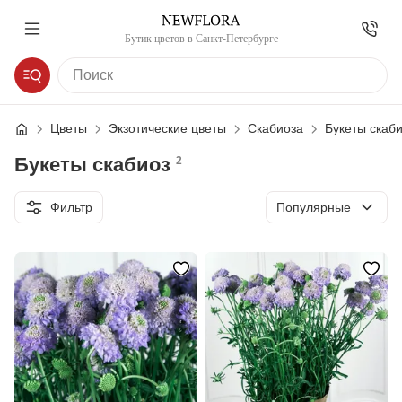
Бутик цветов в Санкт-Петербурге
Цветы
Экзотические цветы
Скабиоза
Букеты скаб
Букеты скабиоз
2
Сортировка
Фильтр
Популярные