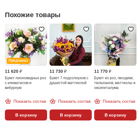
Похожие товары
Предзаказ
11 620 ₽
11 730 ₽
11 770 ₽
Букет пионовидных роз
Букет 7 подсолнухов с
Букет из роз, гвоздики,
с клематисом и
душистой маттиолой
тюльпанов, маттиолы и
вибурнум
оксипеталума
Показать состав
Показать состав
Показать состав
В корзину
В корзину
В корзину