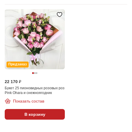
Предзаказ
22 170 ₽
Букет 25 пионовидных розовых роз
Pink Ohara и снежноягодник
Показать состав
В корзину