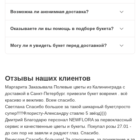
Возможна ли анонимная доставка?
Оказываете ли вы помощь в подборе букета?
Могу ли я увидеть букет перед доставкой?
Отзывы наших клиентов
Маргарита Заказывала Полевые цветы из Калининграда с
доставкой в Санкт-Петербург. привезли букет вовремя . всё
красиво и вежливо. Всем спасибо.
Светлана Спасибо большое за такой шикарный букет,просто
супер!!!!!Флористу-Александру ставлю 5 звёзд))))
Дмитрий Благодарю персонал NEWFLORA за первоклассный
сервис и качественные цветы и букеты. Покупал розы 27.01 -
до сих пор не завяли и радуют глаз. Спасибо.
Вячеслав Спасибо большое! За отношение, за понимание и за