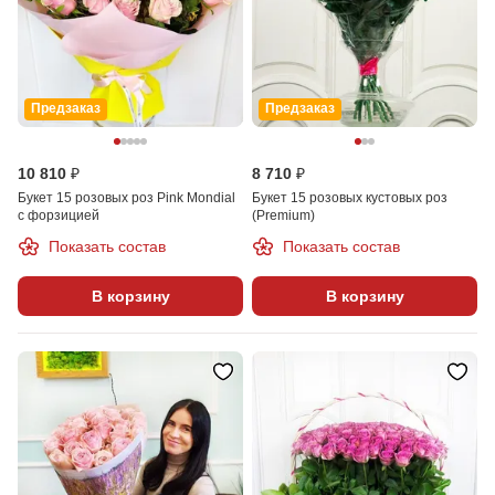
Предзаказ
Предзаказ
10 810 ₽
8 710 ₽
Букет 15 розовых роз Pink Mondial
Букет 15 розовых кустовых роз
с форзицией
(Premium)
Показать состав
Показать состав
В корзину
В корзину