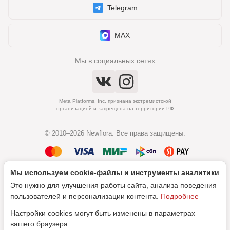
Telegram
MAX
Мы в социальных сетях
Meta Platforms, Inc. признана экстремистской
организацией и запрещена на территории РФ
© 2010–2026 Newflora. Все права защищены.
Мы используем cookie‑файлы и инструменты аналитики
Политика обработки персональных данных
Это нужно для улучшения работы сайта, анализа поведения
Согласие на обработку персональных данных
пользователей и персонализации контента.
Подробнее
Настройки cookies могут быть изменены в параметрах
вашего браузера
Дизайн