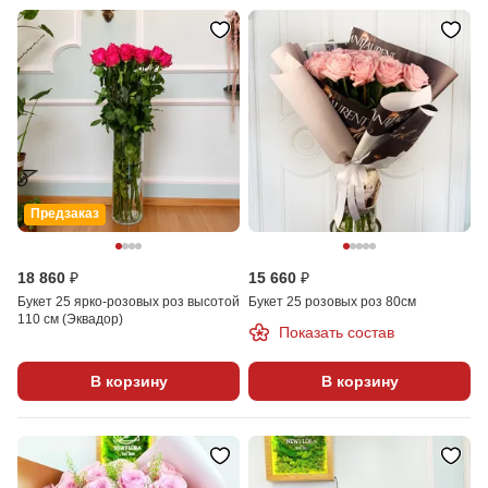
Предзаказ
18 860 ₽
15 660 ₽
Букет 25 ярко-розовых роз высотой
Букет 25 розовых роз 80см
110 см (Эквадор)
Показать состав
В корзину
В корзину