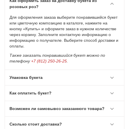
Как оформить заказ на доставку букета из
розовых роз?
Для оформления заказа выберите понравившийся букет
или цветочную композицию в каталоге, нажмите на
кнопку «Купить» и оформите заказ в нужном количестве
через корзину. Заполните контактную информацию о
информацию о получателе. Выберите способ доставки и
оплаты.
Также заказать понравившийся букет можно по
телефону
+7 (812) 250-26-25
.
Упаковка букета
Как оплатить букет?
Возможен ли самовывоз заказанного товара?
Сколько стоит доставка?