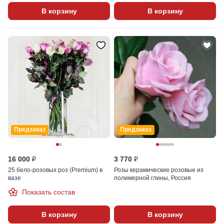
В корзину
В корзину
Предзаказ
Предзаказ
16 000 ₽
3 770 ₽
25 бело-розовых роз (Premium) в
Розы керамические розовые из
вазе
полимерной глины, Россия
Показать состав
В корзину
В корзину