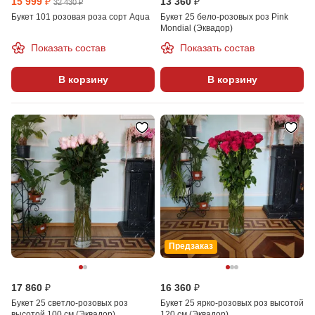
15 999 ₽
13 360 ₽
32 430 ₽
Букет 101 розовая роза сорт Aqua
Букет 25 бело-розовых роз Pink
Mondial (Эквадор)
Показать состав
Показать состав
В корзину
В корзину
Предзаказ
17 860 ₽
16 360 ₽
Букет 25 светло-розовых роз
Букет 25 ярко-розовых роз высотой
высотой 100 см (Эквадор)
120 см (Эквадор)