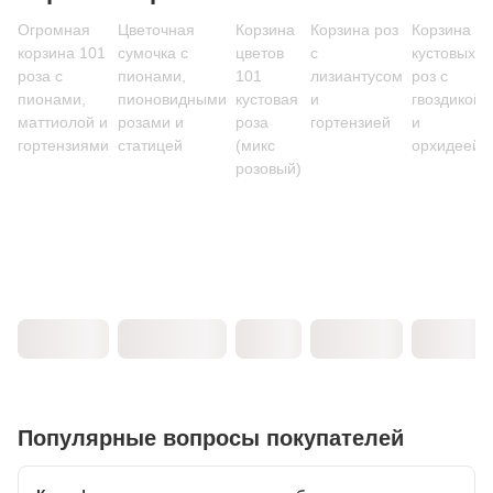
Огромная
Цветочная
Корзина
Корзина роз
Корзина
корзина 101
сумочка с
цветов
с
кустовых
роза с
пионами,
101
лизиантусом
роз с
пионами,
пионовидными
кустовая
и
гвоздикой
маттиолой и
розами и
роза
гортензией
и
гортензиями
статицей
(микс
орхидеей
розовый)
Популярные вопросы покупателей