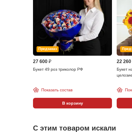
Предзаказ
Пред
27 600 ₽
22 260
Букет 49 роз триколор РФ
Букет н
целози
Показать состав
Пок
В корзину
С этим товаром искали