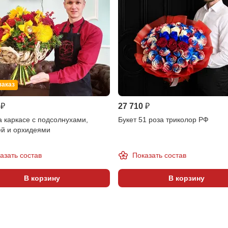
заказ
 ₽
27 710 ₽
а каркасе с подсолнухами,
Букет 51 роза триколор РФ
ей и орхидеями
азать состав
Показать состав
В корзину
В корзину