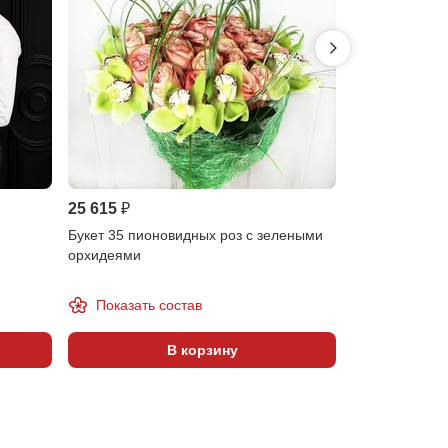
25 615 ₽
27 680 ₽
Букет 35 пионовидных роз с зелеными
Букет 31 пион
орхидеями
Показать состав
В корзину