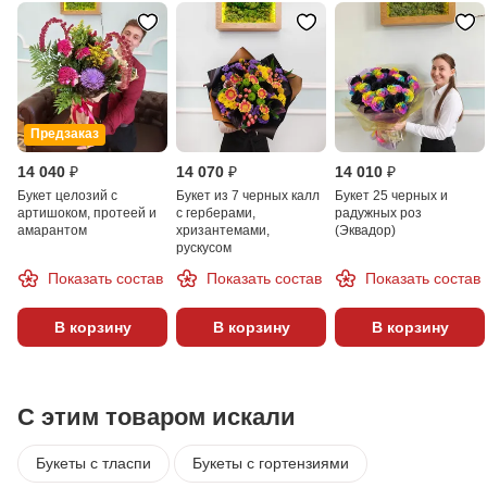
Предзаказ
14 040 ₽
14 070 ₽
14 010 ₽
Букет целозий с
Букет из 7 черных калл
Букет 25 черных и
артишоком, протеей и
с герберами,
радужных роз
амарантом
хризантемами,
(Эквадор)
рускусом
Показать состав
Показать состав
Показать состав
В корзину
В корзину
В корзину
С этим товаром искали
Букеты с тласпи
Букеты с гортензиями