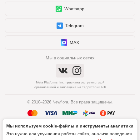
Whatsapp
Telegram
MAX
Мы в социальных сетях
Meta Platforms, Inc. признана экстремистской
организацией и запрещена на территории РФ
© 2010–2026 Newflora. Все права защищены.
Мы используем cookie‑файлы и инструменты аналитики
Политика обработки персональных данных
Это нужно для улучшения работы сайта, анализа поведения
Согласие на обработку персональных данных