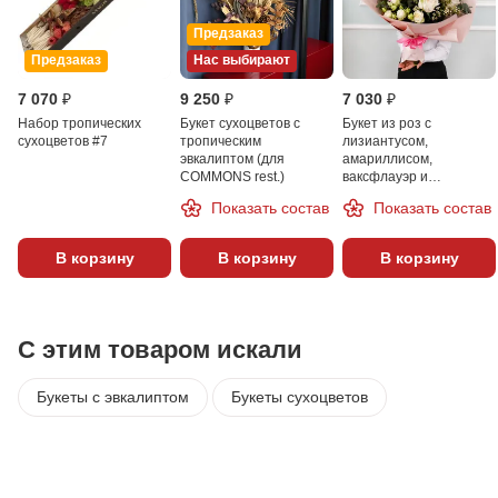
Предзаказ
Предзаказ
Нас выбирают
7 070 ₽
9 250 ₽
7 030 ₽
Набор тропических
Букет сухоцветов c
Букет из роз с
сухоцветов #7
тропическим
лизиантусом,
эвкалиптом (для
амариллисом,
COMMONS rest.)
ваксфлауэр и
эвкалиптом
Показать состав
Показать состав
В корзину
В корзину
В корзину
С этим товаром искали
Букеты с эвкалиптом
Букеты сухоцветов