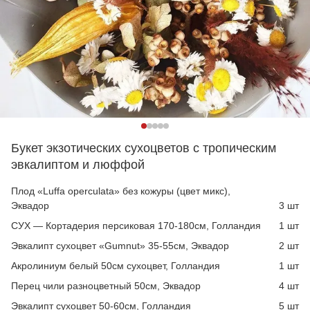
Букет экзотических сухоцветов с тропическим
эвкалиптом и люффой
Плод «Luffa operculata» без кожуры (цвет микс),
Эквадор
3 шт
СУХ — Кортадерия персиковая 170-180см, Голландия
1 шт
Эвкалипт сухоцвет «Gumnut» 35-55см, Эквадор
2 шт
Акролиниум белый 50см сухоцвет, Голландия
1 шт
Перец чили разноцветный 50см, Эквадор
4 шт
Эвкалипт сухоцвет 50-60см, Голландия
5 шт