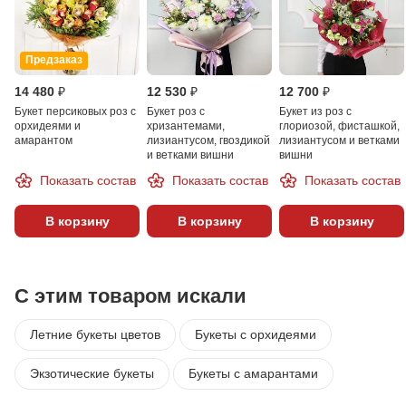
Предзаказ
14 480 ₽
12 530 ₽
12 700 ₽
Букет персиковых роз с
Букет роз с
Букет из роз с
орхидеями и
хризантемами,
глориозой, фисташкой,
амарантом
лизиантусом, гвоздикой
лизиантусом и ветками
и ветками вишни
вишни
Показать состав
Показать состав
Показать состав
В корзину
В корзину
В корзину
С этим товаром искали
Летние букеты цветов
Букеты с орхидеями
Экзотические букеты
Букеты с амарантами