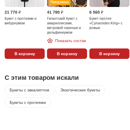
Предзаказ
21 770 ₽
41 780 ₽
6 560 ₽
Букет с протеями и
Гигантский букет с
Букет протея
вибурнумом
амариллисами,
«Сynaroides King» с
метровой сиренью и
рожью
дельфиниумом
Показать состав
В корзину
В корзину
В корзину
С этим товаром искали
Букеты с эвкалиптом
Экзотические букеты
Букеты с протеями