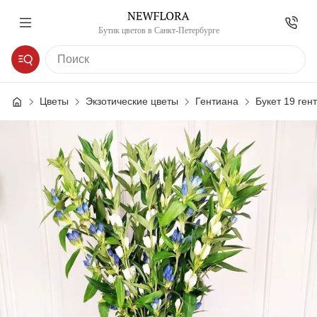
Бутик цветов в Санкт-Петербурге
Цветы
Экзотические цветы
Гентиана
Букет 19 ген