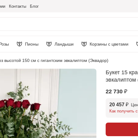
нии
Контакты
Блог
Розы
Пионы
Ландыши
Корзины с цветами
оз высотой 150 см с гигантским эвкалиптом (Эквадор)
Букет 15 кр
эвкалиптом 
22 730 ₽
20 457 ₽
Цен
Как получить с