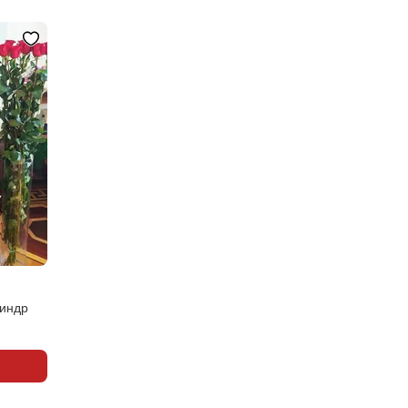
линдр