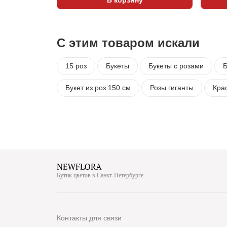
С этим товаром искали
15 роз
Букеты
Букеты с розами
Б
Букет из роз 150 см
Розы гиганты
Кра
Бутик цветов в Санкт-Петербурге
Контакты для связи