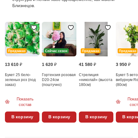
Близнецов.
Предзаказ
Сейчас сезон
Предзаказ
Предзаказ
13 610 ₽
1 620 ₽
41 580 ₽
3 950 ₽
Букет 25 бело-
Гортензия розовая
Стрелиция
Букет 5 вето
зеленых роз (под
D20-24см
«николай» (высота
вибурнум R
заказ)
(поштучно)
180см)
(80см)
Показать
Пока
состав
сос
В корзину
В корзину
В корзину
В корз