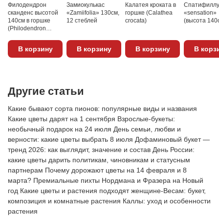
Филодендрон
Замиокулькас
Калатея кроката в
Спатифилл
сканденс высотой
«Zamiifolia» 130см,
горшке (Calathea
«sensation»
140см в горшке
12 стеблей
crocata)
(высота 140
(Philodendron
scandens)
В корзину
В корзину
В корзину
В корз
Другие статьи
Какие бывают сорта пионов: популярные виды и названия
Какие цветы дарят на 1 сентября
Взрослые-букеты:
необычный подарок на 24 июля
День семьи, любви и
верности: какие цветы выбрать 8 июля
Дофаминовый букет —
тренд 2026: как выглядит, значение и состав
День России:
какие цветы дарить политикам, чиновникам и статусным
партнерам
Почему дорожают цветы на 14 февраля и 8
марта?
Премиальные пихты Нордмана и Фразера на Новый
год
Какие цветы и растения подходят женщине-Весам: букет,
композиция и комнатные растения
Каллы: уход и особенности
растения