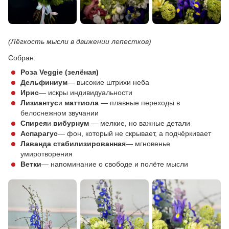
(Лёгкость мысли в движении лепестков)
Собран:
Роза Veggie (зелёная)
Дельфиниум
— высокие штрихи неба
Ирис
— искры индивидуальности
Лизиантус
и
маттиола
— плавные переходы в
белоснежном звучании
Спирея
и
вибурнум
— мелкие, но важные детали
Аспарагус
— фон, который не скрывает, а подчёркивает
Лаванда стабилизированная
— мгновенье
умиротворения
Ветки
— напоминание о свободе и полёте мысли