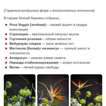
(Гармония воздушных форм и многосложных оттенков)
В горшке бонсай бережно собраны:
Роза Veggie (зелёная)
— свежий акцент в сердце
композиции
Стрелиция
— вертикальный импульс мысли
Гортензия розовая
— облако мягкости
Вибурнум
и
спирея
— ритм зелёных нот
Маттиола (белая)
и
лизиантус
— пряный шепот и
элегантность
Аспарагус
— нежная рамка сюжета
Лаванда стабилизированная
— штрих ностальгии
Ветки
— лёгкий каркас свободы