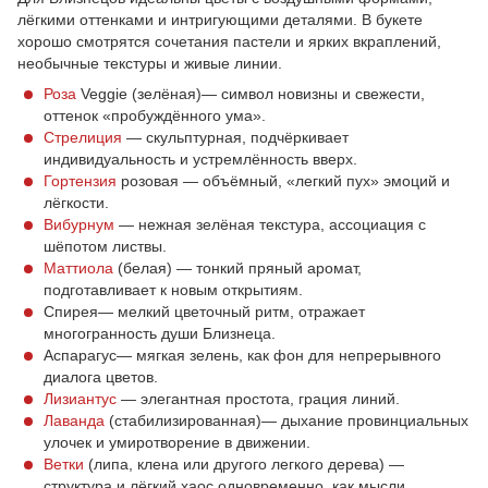
лёгкими оттенками и интригующими деталями. В букете
хорошо смотрятся сочетания пастели и ярких вкраплений,
необычные текстуры и живые линии.
Роза
Veggie (зелёная)— символ новизны и свежести,
оттенок «пробуждённого ума».
Стрелиция
— скульптурная, подчёркивает
индивидуальность и устремлённость вверх.
Гортензия
розовая — объёмный, «легкий пух» эмоций и
лёгкости.
Вибурнум
— нежная зелёная текстура, ассоциация с
шёпотом листвы.
Маттиола
(белая) — тонкий пряный аромат,
подготавливает к новым открытиям.
Спирея— мелкий цветочный ритм, отражает
многогранность души Близнеца.
Аспарагус— мягкая зелень, как фон для непрерывного
диалога цветов.
Лизиантус
— элегантная простота, грация линий.
Лаванда
(стабилизированная)— дыхание провинциальных
улочек и умиротворение в движении.
Ветки
(липа, клена или другого легкого дерева) —
структура и лёгкий хаос одновременно, как мысли