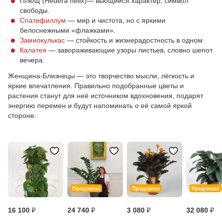
Плющ (Hedera helix)— вьющийся характер, символ
свободы.
Спатифиллум
— мир и чистота, но с яркими
белоснежными «флажками».
Замиокулькас
— стойкость и жизнерадостность в одном.
Калатея
— завораживающие узоры листьев, словно шепот
вечера.
Женщина-Близнецы — это творчество мысли, лёгкость и
яркие впечатления. Правильно подобранные цветы и
растения станут для неё источником вдохновения, подарят
энергию перемен и будут напоминать о её самой яркой
стороне.
Предзаказ
Предзаказ
Предзаказ
16 100 ₽
24 740 ₽
3 080 ₽
32 080 ₽