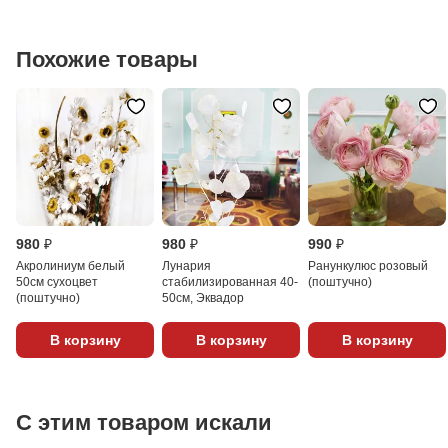
Похожие товары
980 ₽
980 ₽
990 ₽
Акролиниум белый
Лунария
Ранункулюс розовый
50см сухоцвет
стабилизированная 40-
(поштучно)
(поштучно)
50см, Эквадор
В корзину
В корзину
В корзину
С этим товаром искали