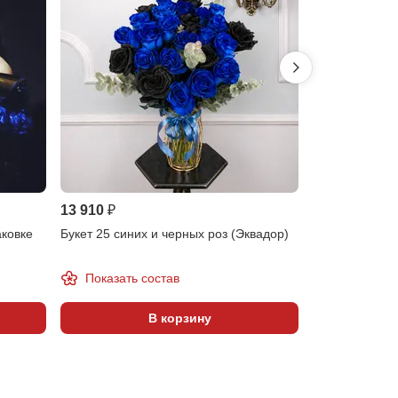
-30%
13 910 ₽
7 581 ₽
10 830
аковке
Букет 25 синих и черных роз (Эквадор)
Букет 19 сини
Показать состав
Показать 
В корзину