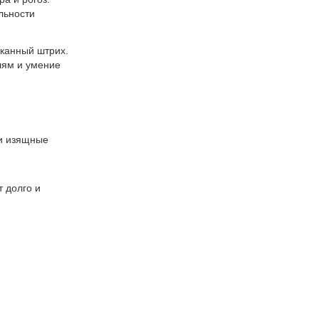
льности
сканный штрих.
лям и умение
 и изящные
 долго и