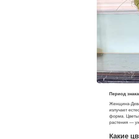
Период знака
Женщина-Дева
излучает есте
форма. Цветы
растения — у
Какие ц