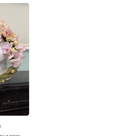
.
ра и рогоз.