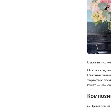
Букет выполне
Основу создаю
Светлая палит
характер: пор
букет — как с
Компози
(«Прическа из