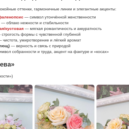
окойные оттенки, гармоничные линии и элегантные акценты:
фаленопсис
— символ утончённой женственности
— облако нежности и стабильности
ая/кустовая
— мягкая романтичность и аккуратность
строгость формы с чувственной глубиной
 чистота, умиротворение и лёгкий аромат
плющ)
— верность и связь с природой
мвол собранности и труда, акцент на фактуре и «косах»
Дева»
ности»)