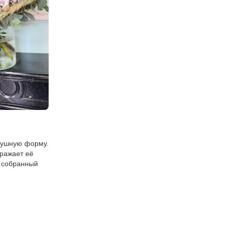
здушную форму.
тражает её
м собранный