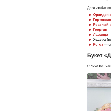
Дева любит сп
Орхидея 
Гортензия
Роза чайн
Георгин
— 
Лаванда
—
Хедера (
Рогоз
— си
Букет «
(«Коса из неж