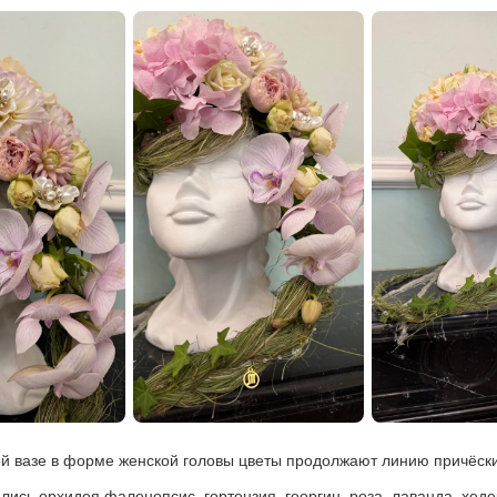
й вазе в форме женской головы цветы продолжают линию причёски
лись орхидея фаленопсис, гортензия, георгин, роза, лаванда, хеде