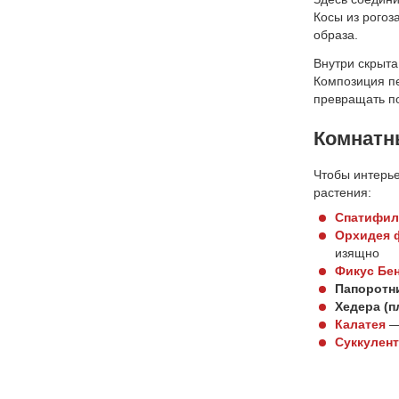
Косы из рогоз
образа.
Внутри скрыта
Композиция пе
превращать по
Комнатн
Чтобы интерье
растения:
Спатифил
Орхидея 
изящно
Фикус Бе
Папоротн
Хедера (п
Калатея
— 
Суккулен