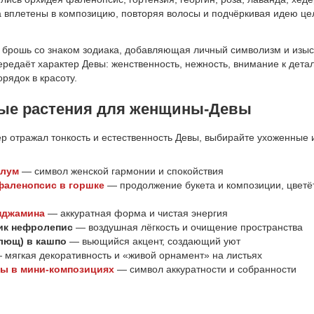
а вплетены в композицию, повторяя волосы и подчёркивая идею це
 брошь со знаком зодиака, добавляющая личный символизм и изы
редаёт характер Девы: женственность, нежность, внимание к дета
рядок в красоту.
ые растения для женщины-Девы
р отражал тонкость и естественность Девы, выбирайте ухоженные
лум
— символ женской гармонии и спокойствия
фаленопсис в горшке
— продолжение букета и композиции, цветёт
нджамина
— аккуратная форма и чистая энергия
ик нефролепис
— воздушная лёгкость и очищение пространства
лющ) в кашпо
— вьющийся акцент, создающий уют
мягкая декоративность и «живой орнамент» на листьях
ты в мини-композициях
— символ аккуратности и собранности