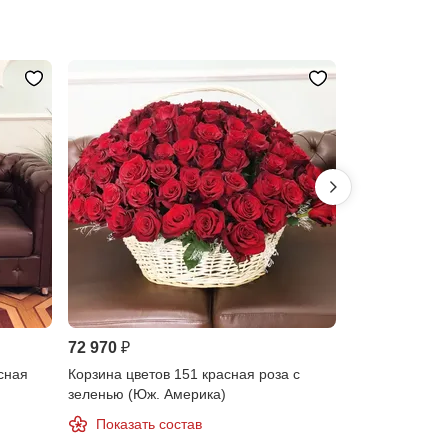
72 970 ₽
26 260 ₽
сная
Корзина цветов 151 красная роза с
Корзина 51 кр
зеленью (Юж. Америка)
Показать состав
Показать 