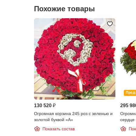
Похожие товары
Пред
130 520 ₽
295 98
Огромная корзина 245 роз с зеленью и
Огромна
золотой буквой «А»
сердце
Показать состав
Пок