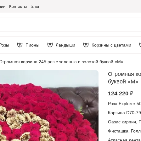
нии
Контакты
Блог
Розы
Пионы
Ландыши
Корзины с цветами
Огромная корзина 245 роз с зеленью и золотой буквой «M»
Огромная ко
буквой «M»
124 220 ₽
Роза Explorer 5
Корзина D70-79
Оазис кирпич, 
Фисташка, Гол
Атласная лента